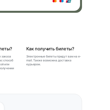
илеты?
Как получить билеты?
 заказа
Электронные билеты придут вам на e-
ас способ
mail. Также возможна доставка
ой или
курьером.
получении