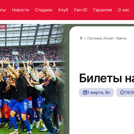
аты
Новости
Стадион
Клуб
Fan-ID
Гарантия
О нас
г. Грозный, Ахмат-Арена
Билеты н
1 марта, Вс
19:0