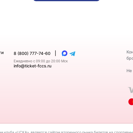
Ко
ти
|
8 (800) 777-74-60
бро
Ежедневно с 09:00 до 20:00 Мск
info@ticket-fccs.ru
Не
м клуба «ЦСКА», является сайтом вторичного рынка билетов на спортивны